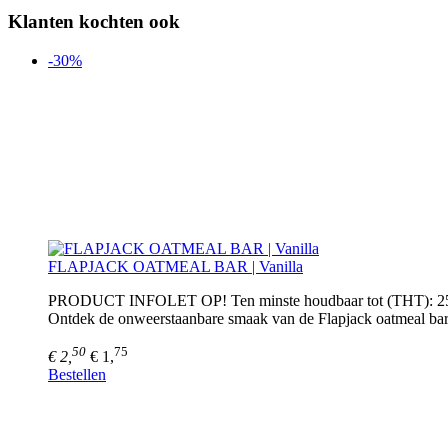
Klanten kochten ook
-30%
FLAPJACK OATMEAL BAR | Vanilla
PRODUCT INFOLET OP! Ten minste houdbaar tot (THT): 2
Ontdek de onweerstaanbare smaak van de Flapjack oatmeal bar 
50
75
€ 2,
€ 1,
Bestellen