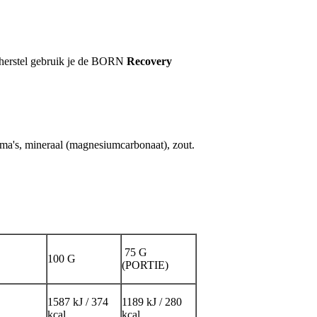
 herstel gebruik je de BORN
Recovery
ma's, mineraal (magnesiumcarbonaat), zout.
75 G
100 G
(PORTIE)
1587 kJ / 374
1189 kJ / 280
kcal
kcal