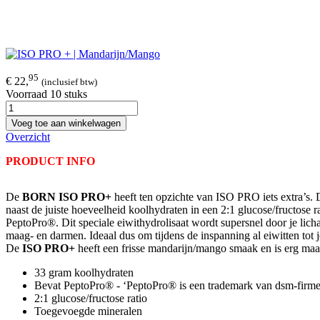
95
€ 22,
(inclusief btw)
Voorraad 10 stuks
Voeg toe aan winkelwagen
Overzicht
PRODUCT INFO
De
BORN ISO PRO+
heeft ten opzichte van ISO PRO iets extra’s. 
naast de juiste hoeveelheid koolhydraten in een 2:1 glucose/fructose r
PeptoPro®. Dit speciale eiwithydrolisaat wordt supersnel door je li
maag- en darmen. Ideaal dus om tijdens de inspanning al eiwitten tot je
De
ISO PRO+
heeft een frisse mandarijn/mango smaak en is erg maa
33 gram koolhydraten
Bevat PeptoPro® -
‘PeptoPro® is een trademark van dsm-firme
2:1 glucose/fructose ratio
Toegevoegde mineralen