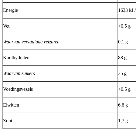
Energie
1633 kJ /
Vet
<0,5 g
Waarvan verzadigde vetzuren
0,1 g
Koolhydraten
88 g
Waarvan suikers
35 g
Voedingsvezels
<0,5 g
Eiwitten
6,6 g
Zout
1,7 g