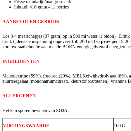
Frisse mandarijn/mango smaak
Inhoud: 410 gram - 11 porties
AANBEVOLEN GEBRUIK
Los 3-4 maatschepjes (37 gram) op in 500 ml water (1 bidon). Drink
drink tijdens de inspanning ongeveer 150-200 ml
Iso pro+
per 15-20
koolhydraatbehoefte aan met de BORN energiegels en/of energierepe
INGREDIËNTEN
Maltodextrine (59%), fructose (29%), MELKeiwithydrolysaat (8%), ar
zuurteregelaar (mononatriumcitraat), kleurstof (carotenen), vitamine
ALLERGENEN
Het kan sporen bevatten van SOJA.
VOEDINGSWAARDE
100 G